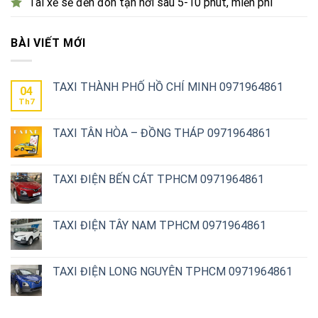
Tài xế sẽ đến đón tận nơi sau 5-10 phút, miễn phí
BÀI VIẾT MỚI
TAXI THÀNH PHỐ HỒ CHÍ MINH 0971964861
04
Th7
TAXI TÂN HÒA – ĐỒNG THÁP 0971964861
TAXI ĐIỆN BẾN CÁT TPHCM 0971964861
TAXI ĐIỆN TÂY NAM TPHCM 0971964861
TAXI ĐIỆN LONG NGUYÊN TPHCM 0971964861