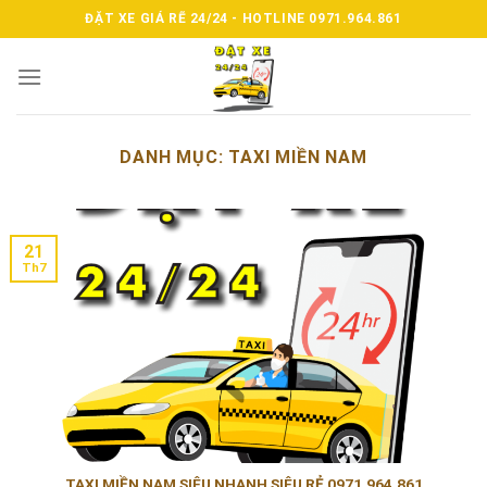
Skip
ĐẶT XE GIÁ RẼ 24/24 - HOTLINE 0971.964.861
to
content
DANH MỤC:
TAXI MIỀN NAM
21
Th7
TAXI MIỀN NAM SIÊU NHANH SIÊU RẺ 0971.964.861