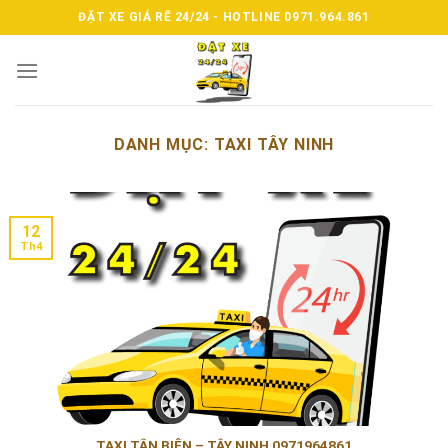
Skip
ĐẶT XE GIÁ RẼ 24/24 - HOTLINE 0971.964.861
to
content
DANH MỤC:
TAXI TÂY NINH
12
Th4
TAXI TÂN BIÊN – TÂY NINH 0971964861