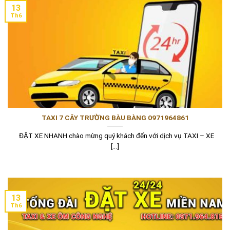
13
Th6
TAXI 7 CÂY TRƯỜNG BÀU BÀNG 0971964861
ĐẶT XE NHANH chào mừng quý khách đến với dịch vụ TAXI – XE
[...]
13
Th6