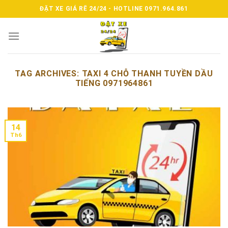
Skip
ĐẶT XE GIÁ RẼ 24/24 - HOTLINE 0971.964.861
to
content
TAG ARCHIVES:
TAXI 4 CHỖ THANH TUYỀN DẦU
TIẾNG 0971964861
14
Th6