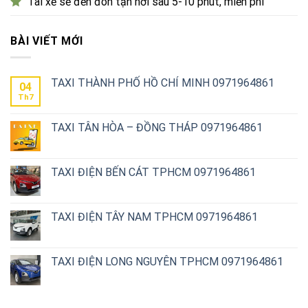
Tài xế sẽ đến đón tận nơi sau 5-10 phút, miễn phí
BÀI VIẾT MỚI
TAXI THÀNH PHỐ HỒ CHÍ MINH 0971964861
04
Th7
TAXI TÂN HÒA – ĐỒNG THÁP 0971964861
TAXI ĐIỆN BẾN CÁT TPHCM 0971964861
TAXI ĐIỆN TÂY NAM TPHCM 0971964861
TAXI ĐIỆN LONG NGUYÊN TPHCM 0971964861