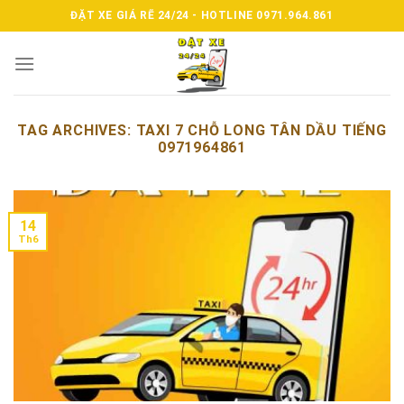
Skip
ĐẶT XE GIÁ RẼ 24/24 - HOTLINE 0971.964.861
to
content
TAG ARCHIVES:
TAXI 7 CHỖ LONG TÂN DẦU TIẾNG
0971964861
14
Th6