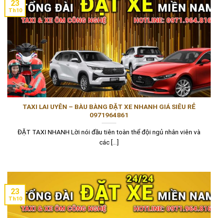
23
Th10
TAXI LAI UYÊN – BÀU BÀNG ĐẶT XE NHANH GIÁ SIÊU RẺ
0971964861
ĐẶT TAXI NHANH Lời nói đầu tiên toàn thể đội ngủ nhân viên và
các [...]
23
Th10