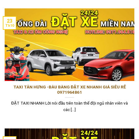
23
Th10
TAXI TÂN HƯNG -BÀU BÀNG ĐẶT XE NHANH GIÁ SIÊU RẺ
0971964861
ĐẶT TAXI NHANH Lời nói đầu tiên toàn thể đội ngủ nhân viên và
các [...]