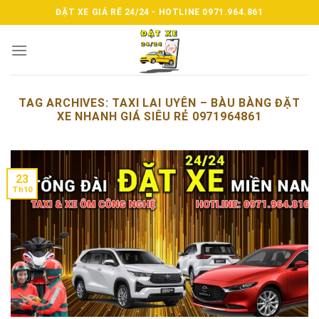
Skip
ĐẶT XE GIÁ RẼ 24/24 - HOTLINE 0971.964.861
to
content
TAG ARCHIVES:
TAXI LAI UYÊN – BÀU BÀNG ĐẶT
XE NHANH GIÁ SIÊU RẺ 0971964861
23
Th10