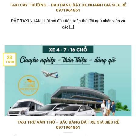
TAXI CÂY TRƯỜNG – BÀU BÀNG ĐẶT XE NHANH GIÁ SIÊU RẺ
0971964861
ĐẶT TAXI NHANH Lời nói đầu tiên toàn thể đội ngủ nhân viên và
các [...]
23
Th10
TAXI TRỪ VĂN THỐ – BÀU BÀNG ĐẶT XE GIÁ SIÊU RẺ
0971964861