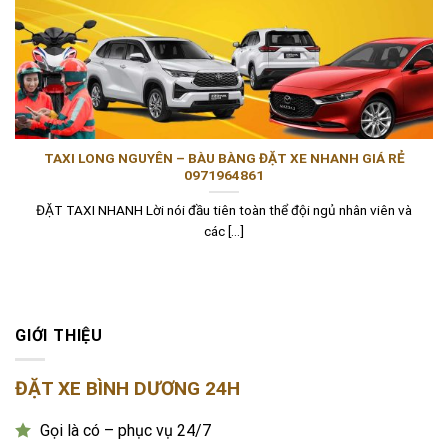
TAXI LONG NGUYÊN – BÀU BÀNG ĐẶT XE NHANH GIÁ RẺ
0971964861
ĐẶT TAXI NHANH Lời nói đầu tiên toàn thể đội ngủ nhân viên và
các [...]
GIỚI THIỆU
ĐẶT XE BÌNH DƯƠNG 24H
Gọi là có – phục vụ 24/7