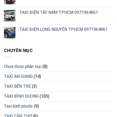
TAXI ĐIỆN TÂY NAM TPHCM 0971964861
TAXI ĐIỆN LONG NGUYÊN TPHCM 0971964861
CHUYÊN MỤC
Chưa được phân loại
(8)
TAXI AN GIANG
(14)
TAXI BẾN TRE
(3)
TAXI BÌNH DUONG
(105)
Taxi bình phước
(9)
TAXI CẦN THƠ
(6)