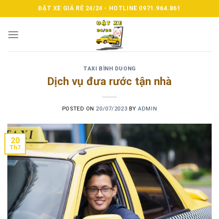
Skip
ĐẶT XE GIÁ RẼ 24/24 - HOTLINE 0971.964.861
to
content
TAXI BÌNH DUONG
Dịch vụ đưa rước tận nhà
POSTED ON
20/07/2023
BY
ADMIN
20
Th7