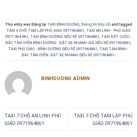
This entry was Đăng tại
TAXI BÌNH DUONG
,
thông tin hữu ích
and tagged
TAXI 4 CHỖ TAM LẬP PHÚ GIÁO 0971964861
,
TAXI AN LINH - PHÚ GIÁO
0971.964.861
,
TAXI BÌNH DƯƠNG SIÊU RẺ 0971964861
,
TAXI ĐẤT CUỐC -
BẮC TÂN UYÊN BÌNH DƯƠNG - ĐẶT XE NHANH GIÁ SIÊU RẺ 0971964861
,
TAXI PHÚ GIÁO - BÌNH DƯƠNG SIÊU RẺ 0971964861
,
TAXI TÂN BÌNH -
BẮC TÂN UYÊN -ĐẶT XE NHANH SIÊU RẺ 0971964861
.
BINHDUONG ADMIN
TAXI 7 CHỖ AN LINH PHÚ
TAXI 7 CHỖ TAM LẬP PHÚ
GIÁO 0971964861
GIÁO 0971964861