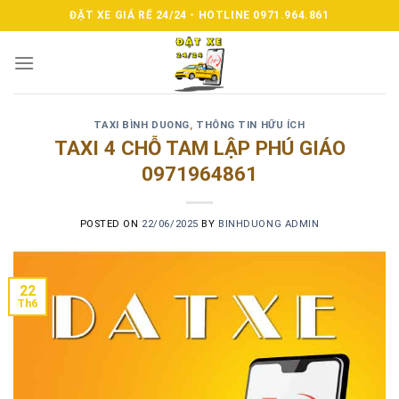
Skip
ĐẶT XE GIÁ RẼ 24/24 - HOTLINE 0971.964.861
to
content
TAXI BÌNH DUONG
,
THÔNG TIN HỮU ÍCH
TAXI 4 CHỖ TAM LẬP PHÚ GIÁO
0971964861
POSTED ON
22/06/2025
BY
BINHDUONG ADMIN
22
Th6