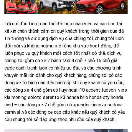
Lời nói đầu tiên toàn thể đội ngủ nhân viên và các bác tài
xế xin chân thành cảm ơn quý khách trong thời gian qua đã
tin tưỡng và sử dụng dịch vụ của chúng tôi, chúng tôi luôn
đổi mới và không ngừng mở rộng khu vực hoạt động, để
luôn phục vụ quý khách một cách tốt nhất có thể, dịch vụ
chúng tôi gồm có xe 2 bánh taxi 4 chỗ 7 chỗ 16 chỗ giá
cước cạnh tranh luôn có nhiều ưu đãi, và các chương trình
khuyến mãi lớn dành cho quý khách hàng, chúng tôi có các
dòng xe từ bình dân đến cao cấp khi quý khách có yêu cầu,
các dòng xe 4 chỗ gòm có huynhdai i10 accent tucson vios
kia moning soloto serento k3 honda brio honda cty honda
cvid – các dòng xe 7 chỗ gòm có xpender -innova sedona
carnival .và các dòng xe cao cấp khác nếu quý khách có yêu
cầu chúng tôi sẻ đáp ứng theo nhu cầu của quý khách..