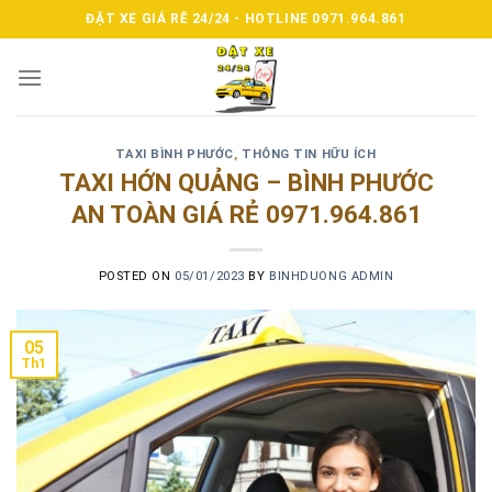
Skip
ĐẶT XE GIÁ RẼ 24/24 - HOTLINE 0971.964.861
to
content
TAXI BÌNH PHƯỚC
,
THÔNG TIN HỮU ÍCH
TAXI HỚN QUẢNG – BÌNH PHƯỚC
AN TOÀN GIÁ RẺ 0971.964.861
POSTED ON
05/01/2023
BY
BINHDUONG ADMIN
05
Th1