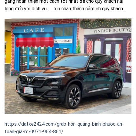
gắng hoàn thiện một cách tốt nhất để cho quý khách hài
lòng đến với dịch vụ ….. xin chân thành cảm ơn quý khách…
https://datxe2424.com/grab-hon-quang-binh-phuoc-an-
toan-gia-re-0971-964-861/