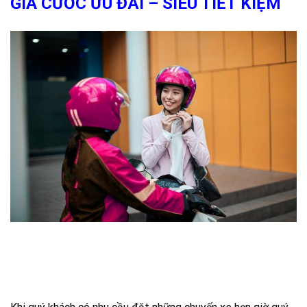
GIÁ CƯƠC ƯU ĐÃI – SIÊU TIẾT KIỆM