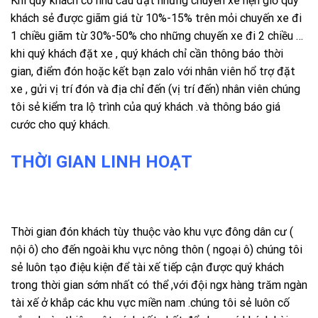
Khi quý khách có nhu cầu đặt những chuyến xe hẹn giờ quý
khách sẻ được giãm giá từ 10%-15% trên mỏi chuyến xe đi
1 chiều giãm từ 30%-50% cho những chuyến xe đi 2 chiều …
khi quý khách đặt xe , quý khách chỉ cần thông báo thời
gian, điểm đón hoặc kết bạn zalo với nhân viên hổ trợ đặt
xe , gửi vị trí đón và địa chỉ đến (vị trí đến) nhân viên chúng
tôi sẻ kiểm tra lộ trình của quý khách .và thông báo giá
cước cho quý khách.
THỜI GIAN LINH HOẠT
Thời gian đón khách tùy thuộc vào khu vực đông dân cư (
nội ô) cho đến ngoài khu vực nông thôn ( ngoại ô) chúng tôi
sẻ luôn tạo điệu kiện để tài xế tiếp cận được quý khách
trong thời gian sớm nhất có thể ,với đội ngx hàng trăm ngàn
tài xế ở khắp các khu vực miền nam .chúng tôi sẻ luôn cố