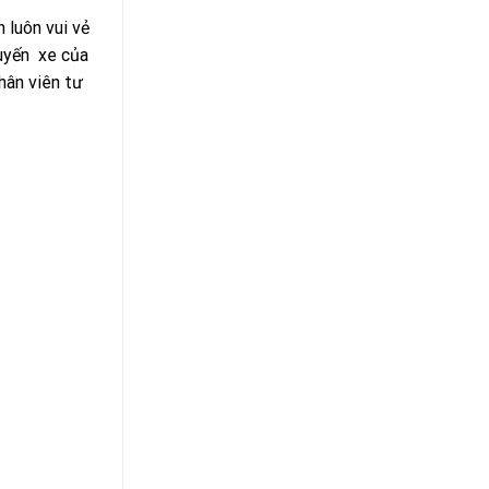
 luôn vui vẻ
huyến xe của
hân viên tư