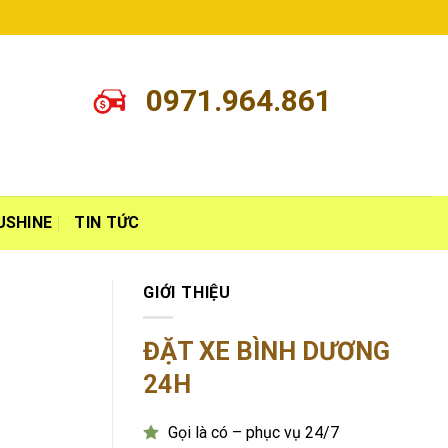
0971.964.861
USHINE
TIN TỨC
GIỚI THIỆU
ĐẶT XE BÌNH DƯƠNG
24H
Gọi là có – phục vụ 24/7