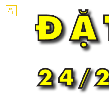
05
Th11