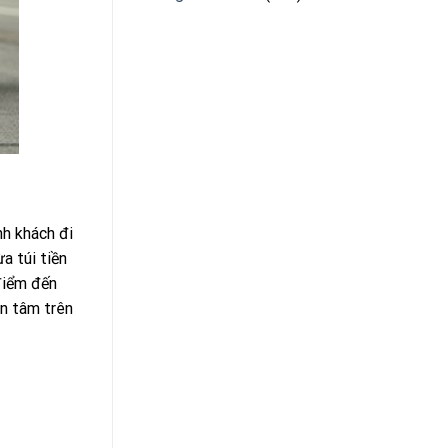
nh khách đi
a túi tiền
điểm đến
an tâm trên