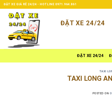
Skip
ĐẶT XE GIÁ RẼ 24/24 - HOTLINE 0971.964.861
to
content
ĐẶT XE 24/24
ĐẶT XE 24/24
Đ
TAXI LO
TAXI LONG AN
POSTED ON
0