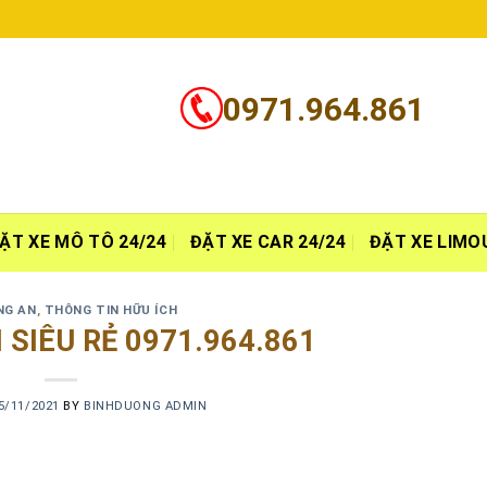
0971.964.861
ẶT XE MÔ TÔ 24/24
ĐẶT XE CAR 24/24
ĐẶT XE LIMO
NG AN
,
THÔNG TIN HỮU ÍCH
 SIÊU RẺ 0971.964.861
5/11/2021
BY
BINHDUONG ADMIN