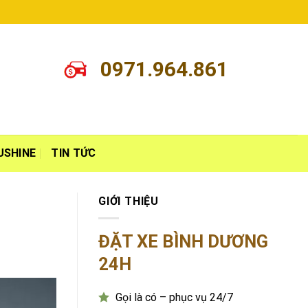
0971.964.861
USHINE
TIN TỨC
GIỚI THIỆU
ĐẶT XE BÌNH DƯƠNG
24H
Gọi là có – phục vụ 24/7