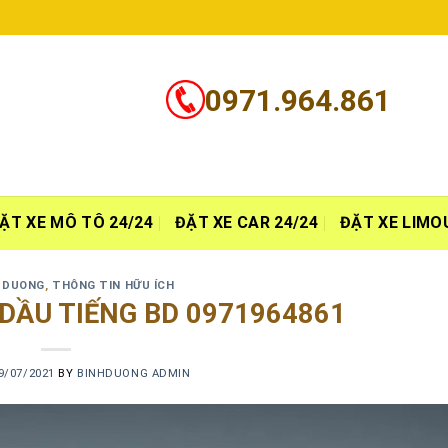
0971.964.861
ẶT XE MÔ TÔ 24/24
ĐẶT XE CAR 24/24
ĐẶT XE LIMO
H DUONG
,
THÔNG TIN HỮU ÍCH
 DẦU TIẾNG BD 0971964861
9/07/2021
BY
BINHDUONG ADMIN