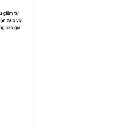
ều giãm từ
ạn zalo với
ông báo giá