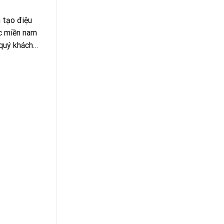
n tạo điệu
ực miền nam
 quý khách…