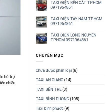
TAXI ĐIỆN BẾN CÁT TPHCM
0971964861
TAXI ĐIỆN TÂY NAM TPHCM
0971964861
TAXI ĐIỆN LONG NGUYÊN
TPHCM 0971964861
CHUYÊN MỤC
Chưa được phân loại
(8)
ên hỗ trợ
TAXI AN GIANG
(14)
iên nhiều
TAXI BẾN TRE
(3)
TAXI BÌNH DUONG
(105)
Taxi bình phước
(9)