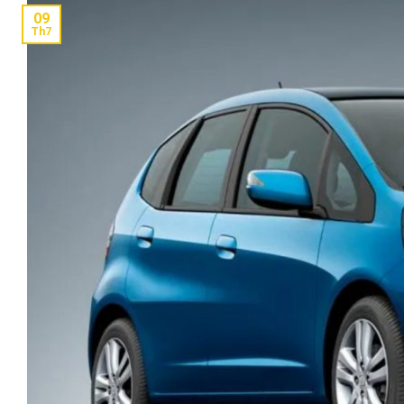
09
Th7