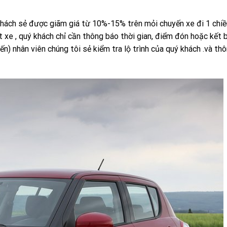
khách sẻ được giãm giá từ 10%-15% trên mỏi chuyến xe đi 1 chi
xe , quý khách chỉ cần thông báo thời gian, điểm đón hoặc kết b
í đến) nhân viên chúng tôi sẻ kiểm tra lộ trình của quý khách .và th