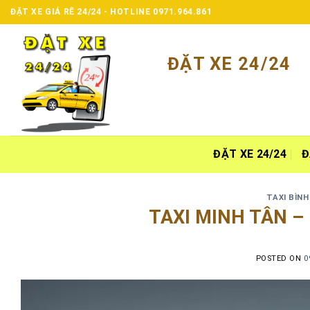
Skip
ĐẶT XE GIÁ RẼ 24/24 - HOTLINE 0971.964.861
to
content
ĐẶT XE 24/24
ĐẶT XE 24/24
Đ
TAXI BÌN
TAXI MINH TÂN –
POSTED ON
0