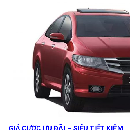
GIÁ CƯƠC ƯU ĐÃI – SIÊU TIẾT KIỆM