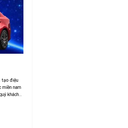
n tạo điệu
ực miền nam
 quý khách…