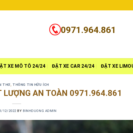
0971.964.861
ẶT XE MÔ TÔ 24/24
ĐẶT XE CAR 24/24
ĐẶT XE LIMO
N THƠ
,
THÔNG TIN HỮU ÍCH
T LƯỢNG AN TOÀN 0971.964.861
1/12/2022
BY
BINHDUONG ADMIN