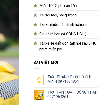
Miễn 100% phí cao tốc
Xe đời mới, sang trọng
Tài xế nhiều năm kinh nghiệm
Giá cả rẻ hơn cả CÔNG NGHỆ
Tài xế sẽ đến đón tận nơi sau 5-10
phút, miễn phí
BÀI VIẾT MỚI
TAXI THÀNH PHỐ HỒ CHÍ
04
MINH 0971964861
Th7
TAXI TÂN HÒA – ĐỒNG THÁP
0971964861