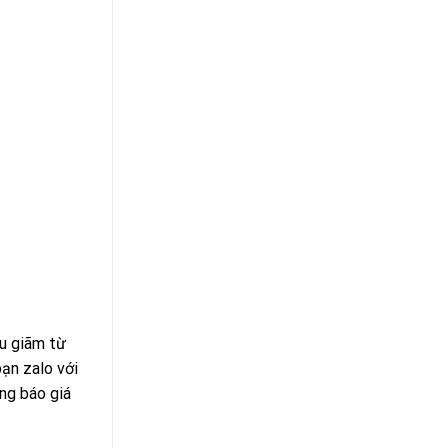
ều giãm từ
ạn zalo với
ông báo giá