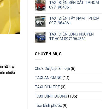
TAXI ĐIỆN BẾN CÁT TPHCM
0971964861
TAXI ĐIỆN TÂY NAM TPHCM
0971964861
TAXI ĐIỆN LONG NGUYÊN
TPHCM 0971964861
CHUYÊN MỤC
ên hỗ trợ
Chưa được phân loại
(8)
iên nhiều
TAXI AN GIANG
(14)
TAXI BẾN TRE
(3)
TAXI BÌNH DUONG
(105)
Taxi bình phước
(9)