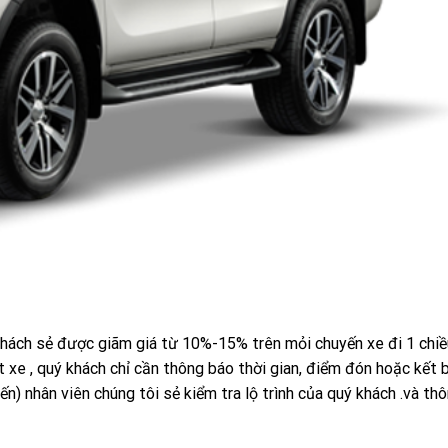
khách sẻ được giãm giá từ 10%-15% trên mỏi chuyến xe đi 1 chi
xe , quý khách chỉ cần thông báo thời gian, điểm đón hoặc kết b
í đến) nhân viên chúng tôi sẻ kiểm tra lộ trình của quý khách .và th