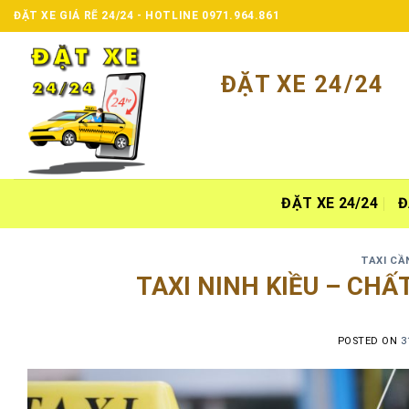
Skip
ĐẶT XE GIÁ RẼ 24/24 - HOTLINE 0971.964.861
to
content
ĐẶT XE 24/24
ĐẶT XE 24/24
Đ
TAXI CẦ
TAXI NINH KIỀU – CHẤ
POSTED ON
3