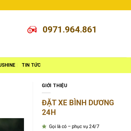
0971.964.861
USHINE
TIN TỨC
GIỚI THIỆU
ĐẶT XE BÌNH DƯƠNG
24H
Gọi là có – phục vụ 24/7