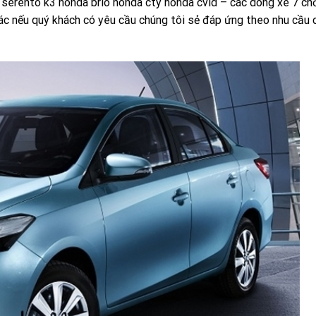
 serento k3 honda brio honda cty honda cvid – các dòng xe 7 c
ác nếu quý khách có yêu cầu chúng tôi sẻ đáp ứng theo nhu cầu 