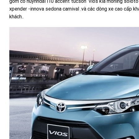
gòm có huynhdai i10 accent tucson vios kia moning soloto
xpender -innova sedona carnival .và các dòng xe cao cấp kh
khách..