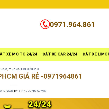
0971.964.861
ẶT XE MÔ TÔ 24/24
ĐẶT XE CAR 24/24
ĐẶT XE LIMO
PHCM
,
THÔNG TIN HỮU ÍCH
PHCM GIÁ RẺ -0971964861
2/10/2023
BY
BINHDUONG ADMIN