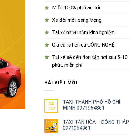
Miễn 100% phí cao tốc
Xe đời mới, sang trọng
Tài xế nhiều năm kinh nghiệm
Giá cả rẻ hơn cả CÔNG NGHỆ
Tài xế sẽ đến đón tận nơi sau 5-10
phút, miễn phí
BÀI VIẾT MỚI
TAXI THÀNH PHỐ HỒ CHÍ
04
MINH 0971964861
Th7
TAXI TÂN HÒA – ĐỒNG THÁP
0971964861