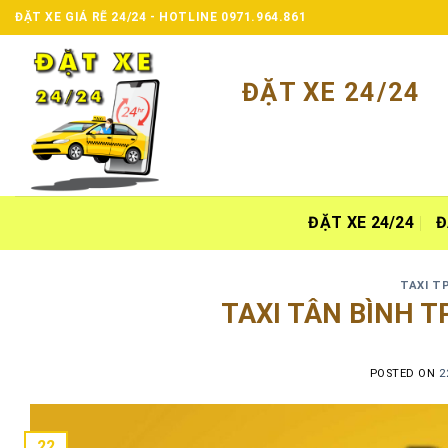
Skip
ĐẶT XE GIÁ RẼ 24/24 - HOTLINE 0971.964.861
to
content
ĐẶT XE 24/24
ĐẶT XE 24/24
Đ
TAXI T
TAXI TÂN BÌNH T
POSTED ON
2
22