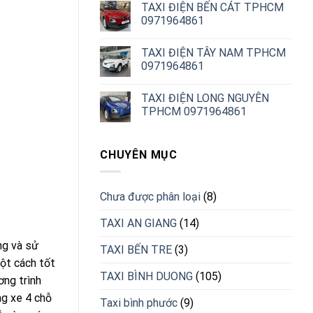
TAXI ĐIỆN BẾN CÁT TPHCM
0971964861
TAXI ĐIỆN TÂY NAM TPHCM
0971964861
TAXI ĐIỆN LONG NGUYÊN
TPHCM 0971964861
CHUYÊN MỤC
Chưa được phân loại
(8)
TAXI AN GIANG
(14)
ng và sử
TAXI BẾN TRE
(3)
ột cách tốt
TAXI BÌNH DUONG
(105)
ơng trình
ng xe 4 chỗ
Taxi bình phước
(9)