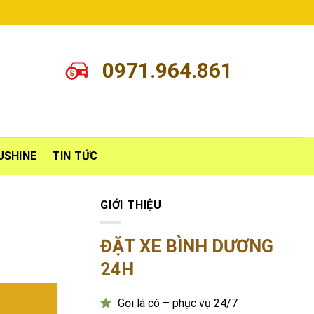
0971.964.861
USHINE
TIN TỨC
GIỚI THIỆU
ĐẶT XE BÌNH DƯƠNG
24H
Gọi là có – phục vụ 24/7