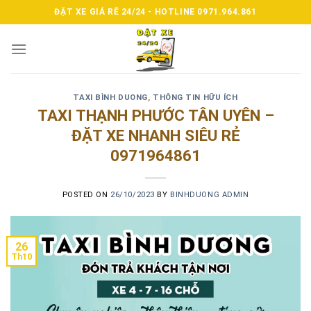
Skip
ĐẶT XE GIÁ RẼ 24/24 - HOTLINE 0971.964.861
to
content
TAXI BÌNH DUONG
,
THÔNG TIN HỮU ÍCH
TAXI THẠNH PHƯỚC TÂN UYÊN –
ĐẶT XE NHANH SIÊU RẺ
0971964861
POSTED ON
26/10/2023
BY
BINHDUONG ADMIN
26
Th10