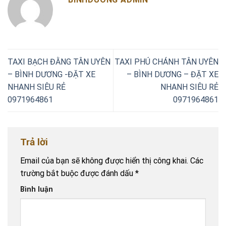
TAXI BẠCH ĐẰNG TÂN UYÊN
TAXI PHÚ CHÁNH TÂN UYÊN
– BÌNH DƯƠNG -ĐẶT XE
– BÌNH DƯƠNG – ĐẶT XE
NHANH SIÊU RẺ
NHANH SIÊU RẺ
0971964861
0971964861
Trả lời
Email của bạn sẽ không được hiển thị công khai.
Các
trường bắt buộc được đánh dấu
*
Bình luận