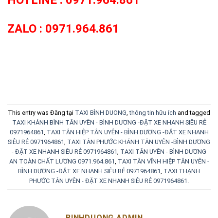
HOTLINE : 0971.964.861
ZALO : 0971.964.861
This entry was Đăng tại
TAXI BÌNH DUONG
,
thông tin hữu ích
and tagged
TAXI KHÁNH BÌNH TÂN UYÊN - BÌNH DƯƠNG -ĐẶT XE NHANH SIÊU RẺ
0971964861
,
TAXI TÂN HIỆP TÂN UYÊN - BÌNH DƯƠNG -ĐẶT XE NHANH
SIÊU RẺ 0971964861
,
TAXI TÂN PHƯỚC KHÁNH TÂN UYÊN -BÌNH DƯƠNG
- ĐẶT XE NHANH SIÊU RẺ 0971964861
,
TAXI TÂN UYÊN - BÌNH DƯƠNG
AN TOÀN CHẤT LƯƠNG 0971.964.861
,
TAXI TÂN VĨNH HIỆP TÂN UYÊN -
BÌNH DƯƠNG -ĐẶT XE NHANH SIÊU RẺ 0971964861
,
TAXI THẠNH
PHƯỚC TÂN UYÊN - ĐẶT XE NHANH SIÊU RẺ 0971964861
.
BINHDUONG ADMIN