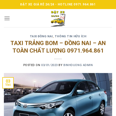
Skip
ĐẶT XE GIÁ RẼ 24/24 - HOTLINE 0971.964.861
to
content
TAXI ĐỒNG NAI
,
THÔNG TIN HỮU ÍCH
TAXI TRẢNG BOM – ĐỒNG NAI – AN
TOÀN CHẤT LƯỢNG 0971.964.861
POSTED ON
03/01/2023
BY
BINHDUONG ADMIN
03
Th1