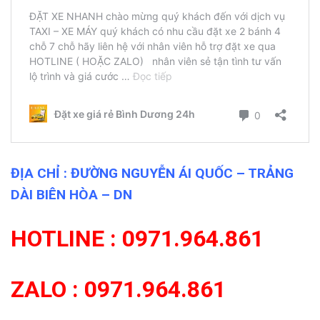
ĐỊA CHỈ : ĐƯỜNG NGUYỄN ÁI QUỐC – TRẢNG
DÀI BIÊN HÒA – DN
HOTLINE : 0971.964.861
ZALO : 0971.964.861